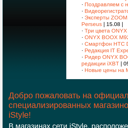
·
Поздравляем с 
·
Видеорегистрато
·
Эксперты ZOOM
Perseus
| 15.08 |
·
Три цвета ONYX
·
ONYX BOOX M92SM
·
Смартфон HTC D
·
Редакция IT Ex
·
Ридер ONYX BOO
редакции iXBT
| 0
·
Новые цены на M
Добро пожаловать на официал
специализированных магазин
iStyle!
В магазинах сети iStyle, располож