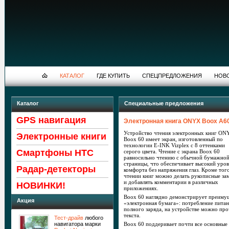
КАТАЛОГ
ГДЕ КУПИТЬ
СПЕЦПРЕДЛОЖЕНИЯ
НОВ
Каталог
Специальные предложения
GPS навигация
Электронная книга ONYX Boox A6
Устройство чтения электронных книг ON
Электронные книги
Boox 60 имеет экран, изготовленный по
технологии E-INK Vizplex с 8 оттенками
Cмартфоны HTC
серого цвета. Чтение с экрана Boox 60
равносильно чтению с обычной бумажно
страницы, что обеспечивает высокий уро
Радар-детекторы
комфорта без напряжения глаз. Кроме тог
чтении книг можно делать рукописные за
и добавлять комментарии в различных
НОВИНКИ!
приложениях.
Boox 60 наглядно демонстрирует преимущ
Акция
«электронная бумага»: потребление питан
полного заряда, на устройстве можно про
текста.
Тест-драйв
любого
навигатора марки
Boox 60 поддеривает почти все основные