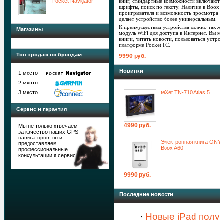
Pocket Navigator
книг, стандартные возможности включают
шрифты, поиск по тексту. Наличие в Boox
проигрывателя и возможность просмотра 
делает устройство более универсальным.
К преимуществам устройства можно так ж
Магазины
модуль WiFi для доступа в Интернет. Вы м
книги, читать новости, пользоваться устр
платформе Pocket PC.
Топ продаж по брендам
9990 руб.
Новинки
1 место
2 место
3 место
teXet TN-710 Atlas 5
Сервис и гарантия
4990 руб.
Мы не только отвечаем
за качество наших GPS
навигаторов, но и
Электронная книга ON
предоставляем
Boox A60
профессиональные
консультации и сервис
9990 руб.
Последние новости
·
Новые iPad полу