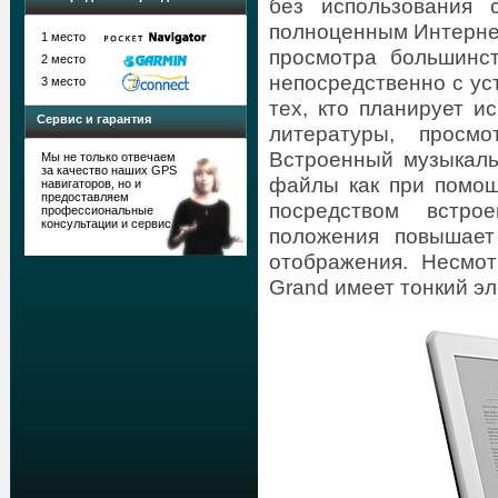
без использования 
полноценным Интернет
1 место
просмотра большинст
2 место
непосредственно с ус
3 место
тех, кто планирует и
Сервис и гарантия
литературы, просмо
Встроенный музыкаль
Мы не только отвечаем
за качество наших GPS
файлы как при помощ
навигаторов, но и
предоставляем
посредством встро
профессиональные
консультации и сервис
положения повышает
отображения. Несмот
Grand имеет тонкий эл