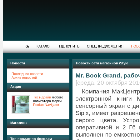
КАТАЛОГ
ГДЕ КУПИТЬ
СПЕЦПРЕДЛОЖЕНИЯ
НОВ
Новости
Новости сети магазинов iStyle
Последние новости
Mr. Book Grand, рабо
Архив новостей
[среда, 20 октября 2010
Акция
Компания МакЦентр
электронной книги 
Тест-драйв
любого
навигатора марки
сенсорный экран с ди
Pocket Navigator
Sipix, имеет разреше
серого цвета. Уст
Магазины
оперативной и 2 Гб 
выполнен по емкостно
Топ продаж по брендам