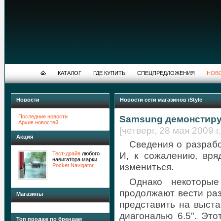
КАТАЛОГ
ГДЕ КУПИТЬ
СПЕЦПРЕДЛОЖЕНИЯ
НОВ
Новости
Новости сети магазинов iStyle
Последние новости
Samsung демонстиру
Архив новостей
[четверг, 28 мая 2009 г,
Акция
Сведения о разрабо
И, к сожалению, вр
Тест-драйв
любого
навигатора марки
измениться.
Pocket Navigator
Однако некоторые
продолжают вести раз
Магазины
представить на выст
диагональю 6.5". Это
Топ продаж по брендам