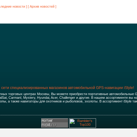
следние новости ]
[ Архив новостей ]
сети специализированных магазинов автомобильной GPS-навигации iStyle!
рупных торговых центрах Москвы, Вы можете приобрести портативные автомобильные G
balSat, CarmanI, Mystery, Hyundai, Acer, Challenger и другие. В нашем ассортименте вы
опы, а также навигаторы для охотников и рыболовов, эхолоты. В ассортимент iStyle 