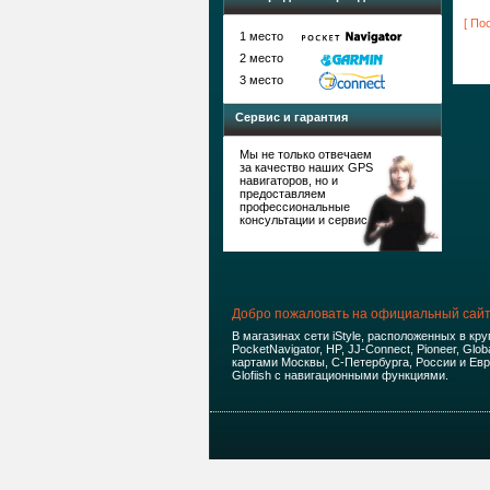
[ По
1 место
2 место
3 место
Сервис и гарантия
Мы не только отвечаем
за качество наших GPS
навигаторов, но и
предоставляем
профессиональные
консультации и сервис
Добро пожаловать на официальный сайт 
В магазинах сети iStyle, расположенных в к
PocketNavigator, HP, JJ-Connect, Pioneer, Glo
картами Москвы, С-Петербурга, России и Евр
Glofiish с навигационными функциями.