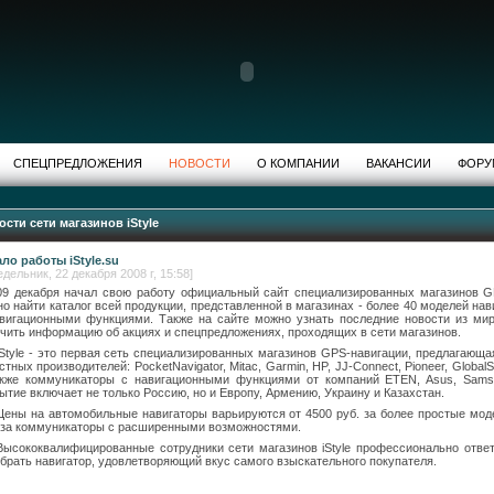
СПЕЦПРЕДЛОЖЕНИЯ
НОВОСТИ
О КОМПАНИИ
ВАКАНСИИ
ФОРУ
ости сети магазинов iStyle
ло работы iStyle.su
едельник, 22 декабря 2008 г, 15:58]
09 декабря начал свою работу официальный сайт специализированных магазинов GPS-на
о найти каталог всей продукции, представленной в магазинах - более 40 моделей на
вигационными функциями. Также на сайте можно узнать последние новости из мир
чить информацию об акциях и спецпредложениях, проходящих в сети магазинов.
iStyle - это первая сеть специализированных магазинов GPS-навигации, предлагающ
стных производителей: PocketNavigator, Mitac, Garmin, HP, JJ-Connect, Pioneer, GlobalSat
кже коммуникаторы с навигационными функциями от компаний ETEN, Asus, Samsu
ытие включает не только Россию, но и Европу, Армению, Украину и Казахстан.
Цены на автомобильные навигаторы варьируются от 4500 руб. за более простые мод
 за коммуникаторы с расширенными возможностями.
Высококвалифицированные сотрудники сети магазинов iStyle профессионально отве
брать навигатор, удовлетворяющий вкус самого взыскательного покупателя.