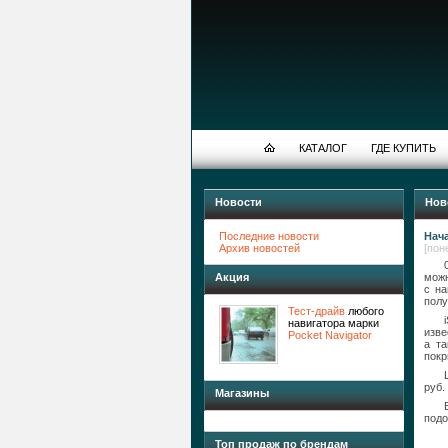
КАТАЛОГ
ГДЕ КУПИТЬ
Новости
Нов
Последние новости
Нача
Архив новостей
[пон
Акция
можн
с на
полу
Тест-драйв
любого
навигатора марки
изве
Pocket Navigator
а та
покр
руб.
Магазины
подо
Топ продаж по брендам