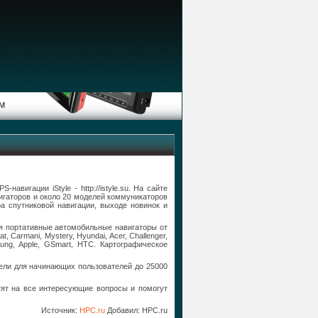
М
вигации iStyle - http://istyle.su. На сайте
вигаторов и около 20 моделей коммуникаторов
а спутниковой навигации, выходе новинок и
ая портативные автомобильные навигаторы от
, Carmani, Mystery, Hyundai, Acer, Challenger,
ng, Apple, GSmart, HTC. Картографическое
ели для начинающих пользователей до 25000
тят на все интересующие вопросы и помогут
Источник:
HPC.ru
Добавил:
HPC.ru