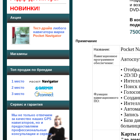
и во
НОВИНКИ!
DVD-
Акция
В ко
подк
Тест-драйв
любого
7500
навигатора марки
Pocket Navigator
Примечание
Pocket N
Название:
Магазины
Навигационное
Автоcпу
программное
обеспечение:
• Отобра
Топ продаж по брендам
• 2D/3D
• Интелл
1 место
• Поиск 
2 место
• Голосо
3 место
Функции
• Создан
навигационного
ПО:
• Интел
Сервис и гарантия
• Автома
• Запись
Мы не только отвечаем
за качество наших GPS
• База д
навигаторов, но и
больницы
предоставляем
профессиональные
Карты г
консультации и сервис
"до дом