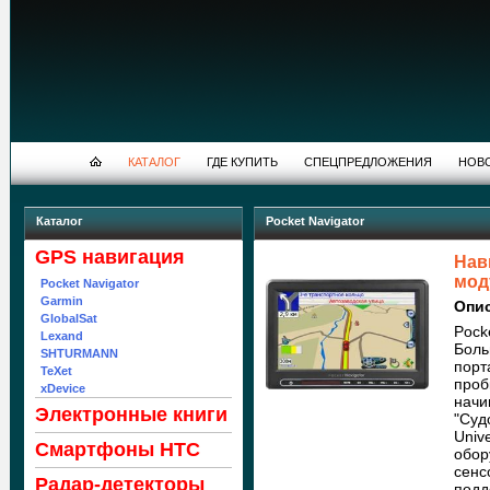
КАТАЛОГ
ГДЕ КУПИТЬ
СПЕЦПРЕДЛОЖЕНИЯ
НОВ
Каталог
Pocket Navigator
GPS навигация
Нав
мод
Pocket Navigator
Garmin
Опи
GlobalSat
Pock
Lexand
Боль
SHTURMANN
порт
TeXet
проб
xDevice
начи
Электронные книги
"Суд
Univ
Cмартфоны HTC
обор
сенс
Радар-детекторы
подд