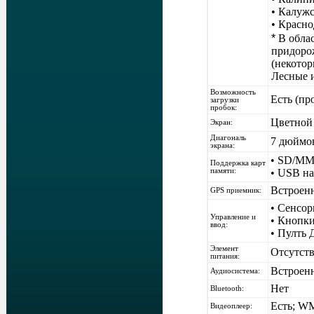
•
Калужс
•
Красно
*
В обла
придорож
(некотор
Лесные и
Возможность
Есть (пр
загрузки
пробок:
Цветной 
Экран:
Диагональ
7 дюймов
экрана:
• SD/M
Поддержка карт
памяти:
• USB н
Встроенн
GPS
приемник:
• Сенсор
Управление и
• Кнопк
ввод:
• Пулть 
Элемент
Отсутств
питания:
Встроен
Аудиосистема
:
Нет
Bluetooth:
Есть; W
Видеоплеер: