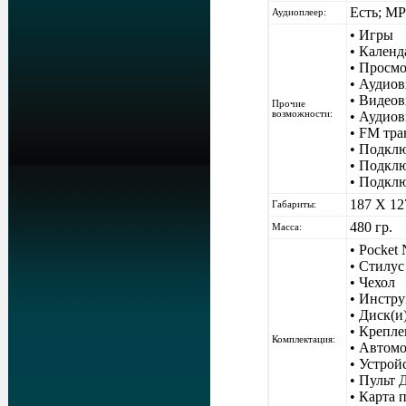
Есть; M
Аудиоплеер:
• Игры
• Календ
• Просм
• Аудиов
• Видеов
Прочие
возможности:
• Аудиов
• FM тра
• Подклю
• Подкл
• Подкл
187 Х 12
Габариты:
480 гр.
Масса:
• Pocket
• Стилус
• Чехол
• Инстр
• Диск(и
• Крепле
Комплектация:
• Автомо
• Устрой
• Пульт 
• Карта 