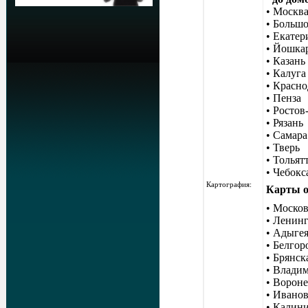
• Москв
• Больш
• Екатер
• Йошка
• Казань
• Калуга
• Красно
• Пенза
• Ростов
• Рязань
• Самара
• Тверь
• Тольят
• Чебок
Картография
:
Карты о
•
Москов
•
Ленинг
•
Адыгея
•
Белгор
•
Брянск
•
Владим
•
Вороне
•
Иванов
•
Калини