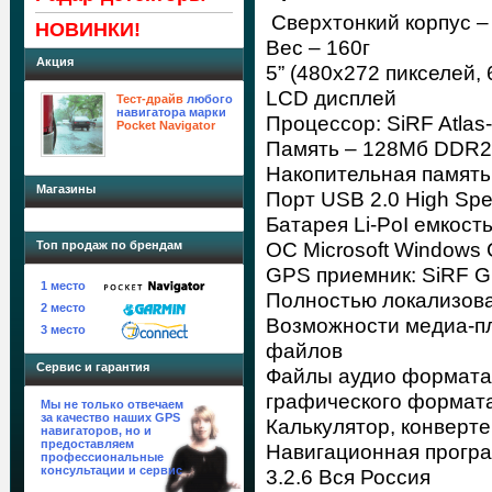
Сверхтонкий корпус – 
НОВИНКИ!
Вес – 160г
Акция
5” (480х272 пикселей,
LCD дисплей
Тест-драйв
любого
навигатора марки
Процессор: SiRF Atlas
Pocket Navigator
Память – 128Мб DDR2
Накопительная память
Магазины
Порт USB 2.0 High Spe
Батарея Li-PoI емкост
OC Microsoft Windows 
Топ продаж по брендам
GPS приемник: SiRF GRF
1 место
Полностью локализова
2 место
Возможности медиа-пл
3 место
файлов
Сервис и гарантия
Файлы аудио формата
графического формата
Мы не только отвечаем
за качество наших GPS
Калькулятор, конверте
навигаторов, но и
предоставляем
Навигационная програ
профессиональные
консультации и сервис
3.2.6 Вся Россия