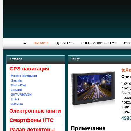
КАТАЛОГ
ГДЕ КУПИТЬ
СПЕЦПРЕДЛОЖЕНИЯ
НОВ
Каталог
TeXet
GPS навигация
teXe
Pocket Navigator
Опи
Garmin
teXe
GlobalSat
проц
Lexand
быст
SHTURMANN
пози
TeXet
поко
xDevice
явля
Электронные книги
нача
4990
Cмартфоны HTC
Примечание
Радар-детекторы